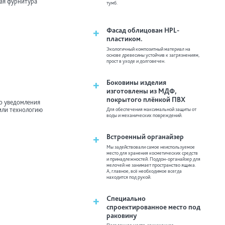
ая фурнитура
тумб.
+
Фасад облицован HPL-
пластиком.
Экологичный композитный материал на
основе древесины устойчив к загрязнениям,
прост в уходе и долговечен.
+
Боковины изделия
изготовлены из МДФ,
покрытого плёнкой ПВХ
го уведомления
Для обеспечения максимальной защиты от
или технологию
воды и механических повреждений.
+
Встроенный органайзер
Мы задействовали самое неиспользуемое
место для хранения косметических средств
и принадлежностей. Поддон-органайзер для
мелочей не занимает пространство ящика.
А, главное, всё необходимое всегда
находится под рукой.
+
Специально
спроектированное место под
раковину