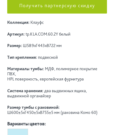
Получить партнерскую скидку
Коллекция:
Клауфс
Артикул:
tp.KLA.COM.60.2Y белый
Размер:
Ш589хГ443хВ722 мм
Тип крепления:
подвесной
Материалы тумбы:
МДФ, полимерное покрытие
ПВХ,
HPL поверхность, европейская фурнитура
Система хранения:
два выдвижных ящика,
выдвижной органайзер
Размер тумбы с раковиной:
Ш600±5хГ450±5хВ755±5 мм (раковина Комо 60)
Варианты цветов: