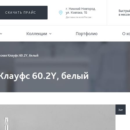
г. Нижний Новгород,
Быстрый
ул. Ковпака, 1Б
СКАЧАТЬ ПРАЙС
в мессе
Доставка по всей России
Коллекции
Портфолио
О к
сная Клауфс 60.2Y, белый
Клауфс 60.2Y, белый
Хит