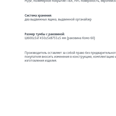
МДФ, полимерное покрытие ПВХ, HPL поверхность, европейск
Система хранения:
два выдвижных ящика, выдвижной органайзер
Размер тумбы с раковиной:
Ш600±5хГ450±5хВ755±5 мм (раковина Комо 60)
Производитель оставляет за собой право без предварительно
покупателя вносить изменения в конструкцию, комплектацию 
изготовления изделия.