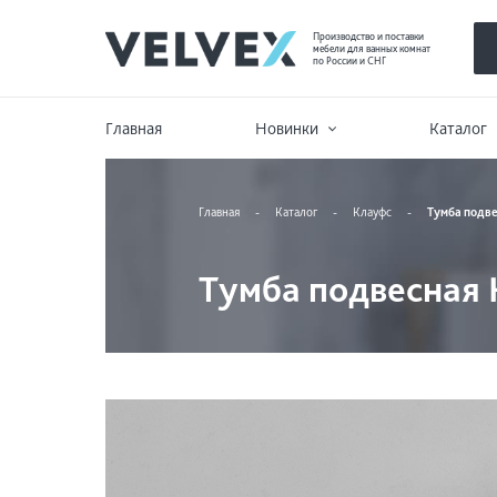
Производство и поставки
мебели для ванных комнат
по России и СНГ
Главная
Новинки
Каталог
Главная
-
Каталог
-
Клауфс
-
Тумба подве
Тумба подвесная 