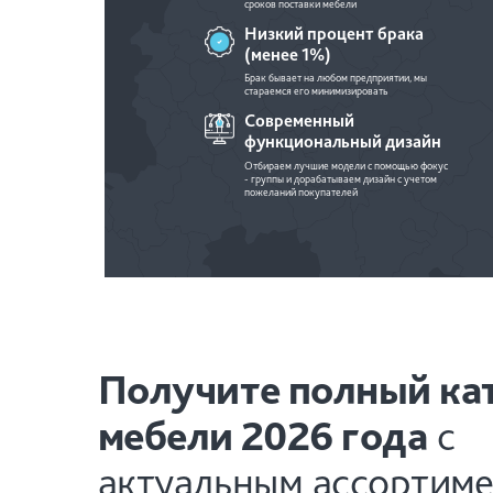
сроков поставки мебели
Низкий процент брака
(менее 1%)
Брак бывает на любом предприятии, мы
стараемся его минимизировать
Современный
функциональный дизайн
Отбираем лучшие модели с помощью фокус
- группы и дорабатываем дизайн с учетом
пожеланий покупателей
Получите полный ка
мебели 2026 года
с
актуальным ассортим