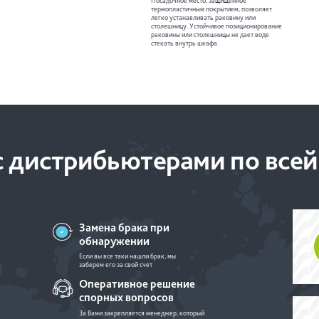
Посадочное место, защищенное
термопластичным покрытием, позволяет
легко устанавливать раковину или
столешницу. Устойчивое позиционирование
раковины или столешницы не дает воде
стекать внутрь шкафа.
 дистрибьютерами по всей
Замена брака при
обнаружении
Если вы все таки нашли брак, мы
заберем его за свой счет
Оперативное решение
спорных вопросов
За Вами закрепляется менеджер, который