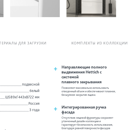
ТЕРИАЛЫ ДЛЯ ЗАГРУЗКИ
КОМПЛЕКТЫ ИЗ КОЛЛЕКЦИИ
+
Направляющие полного
выдвижения Hettich с
системой
плавного закрывания
подвесной
Позволяют максимально использовать
белый
отведенный объем и обеспечивают плавное,
бесшумное закрытие ящика.
Ш589хГ443хВ722 мм
Россия
+
Интегрированная ручка
3 года
фасада
Отсутствие лицевой фурнитуры сохраняет
утонченный дизайн коллекции и
гарантирует безопасность использования,
благодаря ровной поверхности фасадов