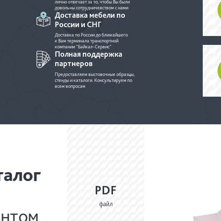
лично отвечает за то, чтобы Вы были
довольны сотрудничевством с нами
Доставка мебели по
России и СНГ
Доставка по России до ближайшего
к Вам терминала транспортной
компании “Байкал-Сервис”
Полная поддержка
партнеров
Предоставляем выстовочные образцы,
стенды и каталоги. Консультируем по
всем вопросам
талог
PDF
файл
ентом