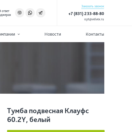
Заказать звонок
 ответ
+7 (831) 233-88-80
нджерах
opt@velvex.ru
омпании
Новости
Контакты
Тумба подвесная Клауфс
60.2Y, белый