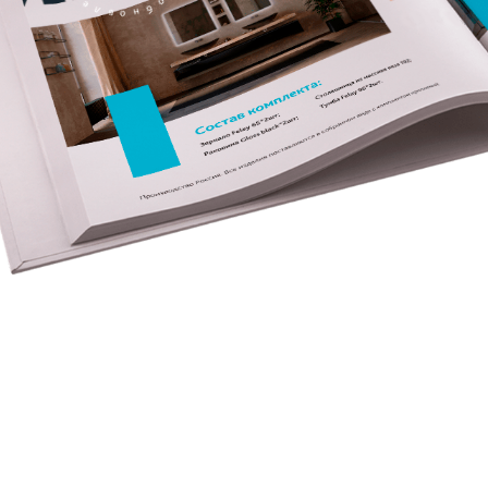
в
н
о
н
о
б