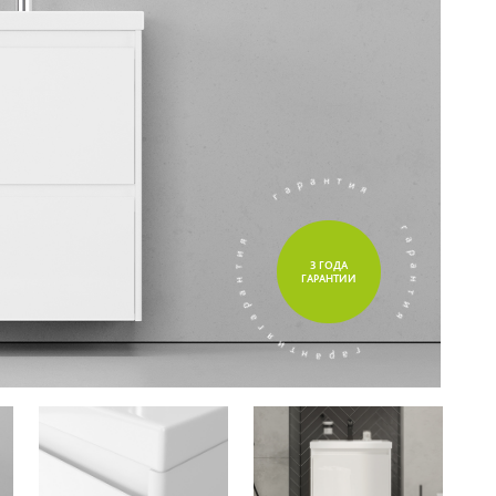
а
р
г
а
н
т
и
я
я
и
т
н
а
3 ГОДА
г
р
ГАРАНТИИ
а
а
р
г
а
я
н
и
т
т
и
н
я
а
р
а
г