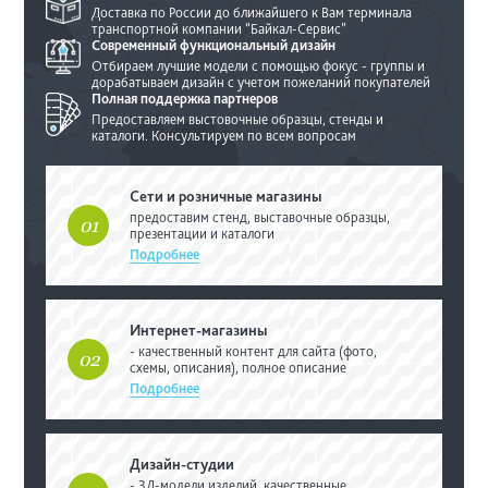
Доставка по России до ближайшего
к Вам терминала
транспортной
компании “Байкал-Сервис”
Современный
функциональный дизайн
Отбираем лучшие модели с помощью фокус
- группы и
дорабатываем дизайн с учетом
пожеланий покупателей
Полная поддержка
партнеров
Предоставляем выстовочные образцы,
стенды и
каталоги. Консультируем по
всем вопросам
Сети и розничные магазины
предоставим стенд, выставочные
образцы,
01
презентации и каталоги
Подробнее
Интернет-магазины
- качественный контент для сайта (фото,
02
схемы, описания), полное описание
Подробнее
Дизайн-студии
- 3Д-модели изделий, качественные