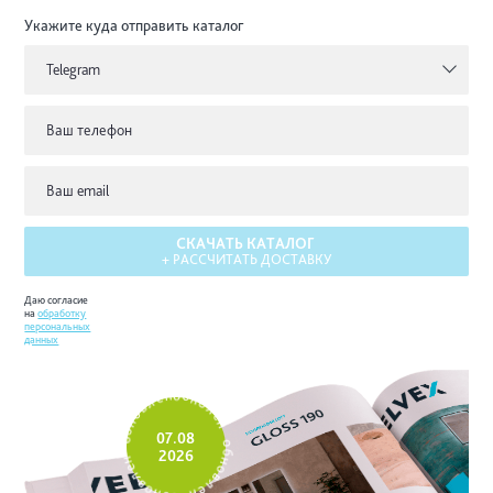
Укажите куда
отправить каталог
Telegram
СКАЧАТЬ КАТАЛОГ
+ РАССЧИТАТЬ ДОСТАВКУ
Даю согласие
на
обработку
персональных
данных
е
н
л
о
в
б
о
н
н
о
б
л
о
е
07.08
н
н
2026
е
о
л
б
в
н
о
о
н
в
б