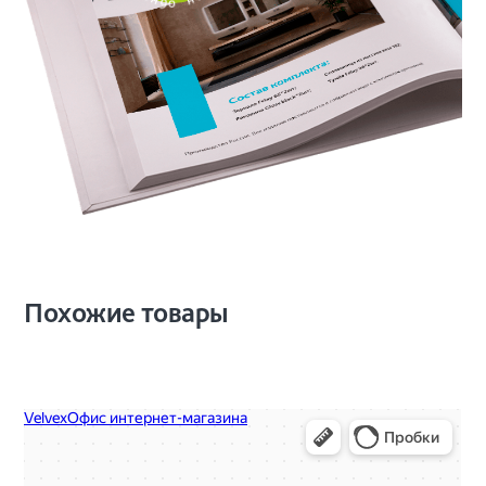
л
о
е
н
Похожие товары