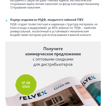
бесшумного закрытия даже тяжелых ящиков. Автоматическое
открывание ящика легким нажатием на фасад благодаря механизму
Открывание нажатием.
+
Корпус изделия из МДФ, покрытого плёнкой ПВХ
МДФ создает более плотную и надежную структуру материала, не
боится воды и выдерживает до 80% влажности. МДФ – наиболее
универсальный, экологичный и устойчивый к механическим
воздействиям материал для использования в ванной комнате.
Получите
коммерческое предложение
с оптовыми скидками
для дистрибьютеров
е
н
л
о
в
б
о
н
н
о
б
л
о
е
07.08
н
н
2026
е
о
л
б
в
н
о
о
н
в
б
л
о
е
н