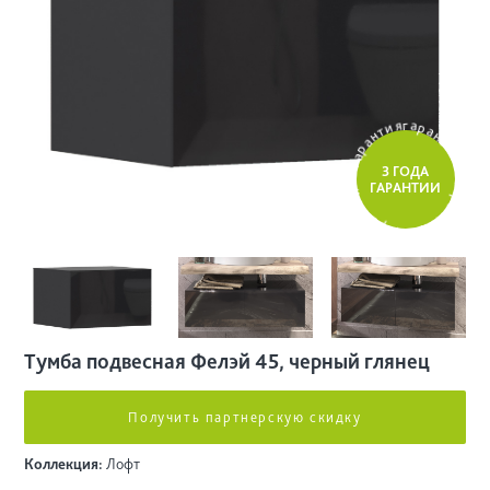
и
т
я
н
г
а
а
р
р
а
а
н
г
т
и
3 ГОДА
я
я
ГАРАНТИИ
и
т
н
г
а
а
р
р
а
а
н
г
т
и
я
Тумба подвесная Фелэй 45, черный глянец
Получить партнерскую скидку
Коллекция:
Лофт