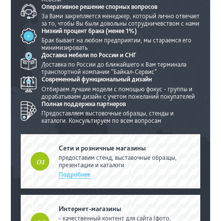
Оперативное решение
спорных вопросов
За Вами закрепляется менеджер, который
лично отвечает
за то, чтобы Вы были
довольны сотрудничевством с нами
Низкий процент брака
(менее 1%)
Брак бывает на любом предприятии, мы
стараемся его
минимизировать
Доставка мебели по
России и СНГ
Доставка по России до ближайшего
к Вам терминала
транспортной
компании “Байкал-Сервис”
Современный
функциональный дизайн
Отбираем лучшие модели с помощью фокус
- группы и
дорабатываем дизайн с учетом
пожеланий покупателей
Полная поддержка
партнеров
Предоставляем выстовочные образцы,
стенды и
каталоги. Консультируем по
всем вопросам
Сети и розничные магазины
предоставим стенд, выставочные
образцы,
01
презентации и каталоги
Подробнее
Интернет-магазины
- качественный контент для сайта (фото,