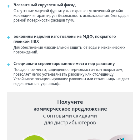
+
Элегантный скругленный фасад
Отсутствие лицевой фурнитуры сохраняет утонченный дизайн
коллекции и гарантирует безопасность использования, благодаря
ровной поверхности фасадов тумб.
+
Боковины изделия изготовлены из МДФ, покрытого
плёнкой ПВХ
Для обеспечения максимальной защиты от воды и механических
повреждений.
+
Специально спроектированное место под раковину
Посадочное место, защищенное термопластичным покрытием,
позволяет легко устанавливать раковину или столешницу.
Устойчивое позиционирование раковины или столешницы не дает
воде стекать внутрь шкафа.
Получите
коммерческое предложение
с оптовыми скидками
для дистрибьютеров
б
о
н
о
н
в
е
л
л