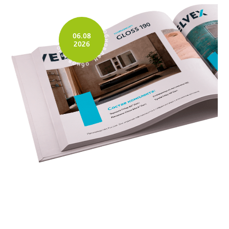
б
о
н
о
н
в
е
л
л
е
о
н
н
06.08
б
о
о
2026
б
н
н
е
о
л
в
в
л
о
е
н
н
б
о