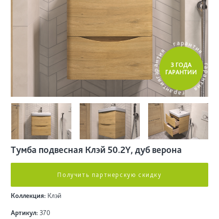
а
г
р
а
я
н
и
т
т
и
н
я
а
р
3 ГОДА
а
ГАРАНТИИ
г
г
я
а
и
р
т
а
н
н
а
т
р
и
а
я
г
Тумба подвесная Клэй 50.2Y, дуб верона
Получить партнерскую скидку
Коллекция:
Клэй
Артикул:
370