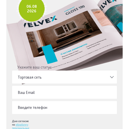
е
о
н
н
06.08
б
о
о
2026
б
н
н
е
о
л
в
в
л
о
е
н
н
б
о
Укажите ваш статус
Торговая сеть
Даю согласие
на
обработку
персональных