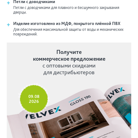
+
Петли с доводчиками
Петли с доводчиками для плавного и бесшумного закрывания
дверцы.
+
Изделие изготовлено из МДФ, покрытого плёнкой ПВХ
Для обеспечения максимальной защиты от воды и механических
повреждений.
Получите
коммерческое предложение
с оптовыми скидками
для дистрибьютеров
е
н
л
о
в
б
о
н
н
о
б
л
о
е
09.08
н
н
2026
е
о
л
б
в
н
о
о
н
в
б
о
л
е
н