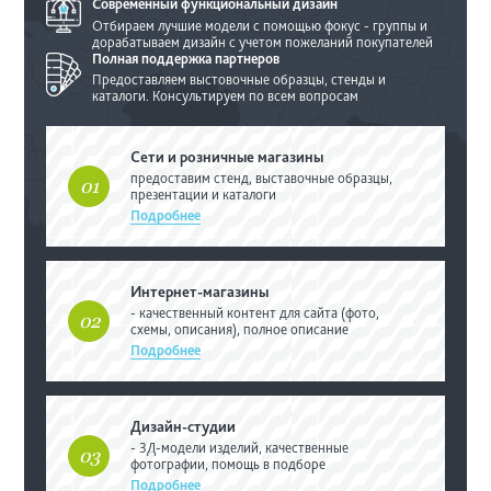
Современный
функциональный дизайн
Отбираем лучшие модели с помощью фокус
- группы и
дорабатываем дизайн с учетом
пожеланий покупателей
Полная поддержка
партнеров
Предоставляем выстовочные образцы,
стенды и
каталоги. Консультируем по
всем вопросам
Сети и розничные магазины
предоставим стенд, выставочные
образцы,
01
презентации и каталоги
Подробнее
Интернет-магазины
- качественный контент для сайта (фото,
02
схемы, описания), полное описание
Подробнее
Дизайн-студии
- 3Д-модели изделий, качественные
03
фотографии, помощь в подборе
Подробнее