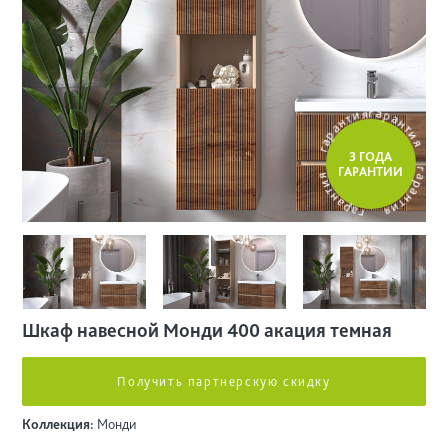
и
т
я
н
г
а
а
р
р
а
а
г
н
т
и
3 ГОДА
я
я
и
ГАРАНТИИ
т
н
г
а
а
р
р
а
а
г
н
т
и
я
Шкаф навесной Монди 400 акация темная
Получить партнерскую скидку
Коллекция:
Монди