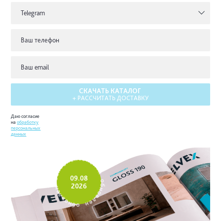
Telegram
СКАЧАТЬ КАТАЛОГ
+ РАССЧИТАТЬ ДОСТАВКУ
Даю согласие
на
обработку
персональных
данных
е
н
л
о
в
б
о
н
н
о
б
л
о
е
09.08
н
н
2026
е
о
л
б
в
н
о
о
н
в
б
о
л
е
н