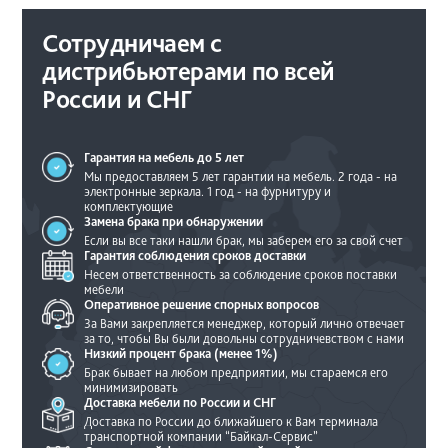
Сотрудничаем с
дистрибьютерами по всей
России и СНГ
Гарантия на мебель
до 5 лет
Мы предоставляем 5 лет гарантии на мебель.
2 года - на
электронные зеркала.
1 год - на фурнитуру и
комплектующие
Замена брака при
обнаружении
Если вы все таки нашли брак, мы
заберем его за свой счет
Гарантия соблюдения
сроков доставки
Несем ответственность за соблюдение
сроков поставки
мебели
Оперативное решение
спорных вопросов
За Вами закрепляется менеджер, который
лично отвечает
за то, чтобы Вы были
довольны сотрудничевством с нами
Низкий процент брака
(менее 1%)
Брак бывает на любом предприятии, мы
стараемся его
минимизировать
Доставка мебели по
России и СНГ
Доставка по России до ближайшего
к Вам терминала
транспортной
компании “Байкал-Сервис”